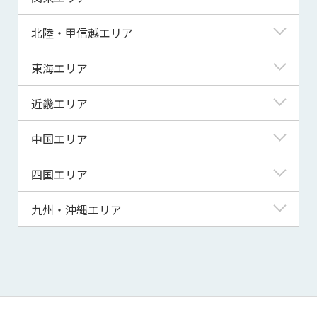
青森県
東京都
北陸・甲信越エリア
岩手県
神奈川県
新潟県
東海エリア
宮城県
埼玉県
富山県
岐阜県
近畿エリア
秋田県
千葉県
石川県
静岡県
滋賀県
中国エリア
山形県
茨城県
福井県
愛知県
京都府
鳥取県
四国エリア
福島県
群馬県
山梨県
三重県
大阪府
島根県
徳島県
九州・沖縄エリア
栃木県
長野県
兵庫県
岡山県
香川県
福岡県
奈良県
広島県
愛媛県
佐賀県
和歌山県
山口県
高知県
長崎県