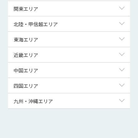
北海道
関東エリア
青森県
東京都
北陸・甲信越エリア
岩手県
神奈川県
新潟県
東海エリア
宮城県
埼玉県
富山県
岐阜県
近畿エリア
秋田県
千葉県
石川県
静岡県
滋賀県
中国エリア
山形県
茨城県
福井県
愛知県
京都府
鳥取県
四国エリア
福島県
群馬県
山梨県
三重県
大阪府
島根県
徳島県
九州・沖縄エリア
栃木県
長野県
兵庫県
岡山県
香川県
福岡県
奈良県
広島県
愛媛県
佐賀県