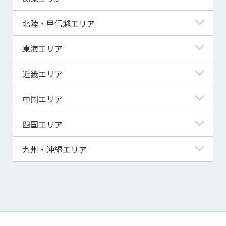
青森県
東京都
北陸・甲信越エリア
岩手県
神奈川県
新潟県
東海エリア
宮城県
埼玉県
富山県
岐阜県
近畿エリア
秋田県
千葉県
石川県
静岡県
滋賀県
中国エリア
山形県
茨城県
福井県
愛知県
京都府
鳥取県
四国エリア
福島県
群馬県
山梨県
三重県
大阪府
島根県
徳島県
九州・沖縄エリア
栃木県
長野県
兵庫県
岡山県
香川県
福岡県
奈良県
広島県
愛媛県
佐賀県
和歌山県
山口県
高知県
長崎県