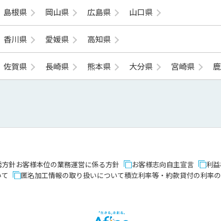
島根県
岡山県
広島県
山口県
香川県
愛媛県
高知県
佐賀県
長崎県
熊本県
大分県
宮崎県
誘方針
お客様本位の業務運営に係る方針
お客様志向自主宣言
利益
いて
匿名加工情報の取り扱いについて
積立利率等・約款貸付の利率の