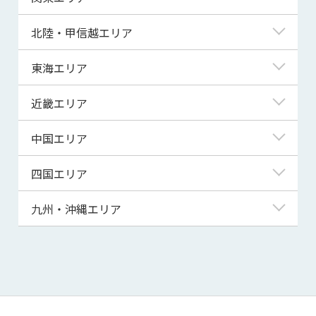
青森県
東京都
北陸・甲信越エリア
岩手県
神奈川県
新潟県
東海エリア
宮城県
埼玉県
富山県
岐阜県
近畿エリア
秋田県
千葉県
石川県
静岡県
滋賀県
中国エリア
山形県
茨城県
福井県
愛知県
京都府
鳥取県
四国エリア
福島県
群馬県
山梨県
三重県
大阪府
島根県
徳島県
九州・沖縄エリア
栃木県
長野県
兵庫県
岡山県
香川県
福岡県
奈良県
広島県
愛媛県
佐賀県
和歌山県
山口県
高知県
長崎県