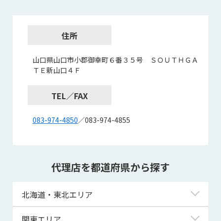
住所
山口県山口市小郡御幸町６番３５号 ＳＯＵＴＨＧＡ
ＴＥ新山口４Ｆ
TEL／FAX
083-974-4850
／083-974-4855
代理店を都道府県から探す
北海道・東北エリア
北海道
関東エリア