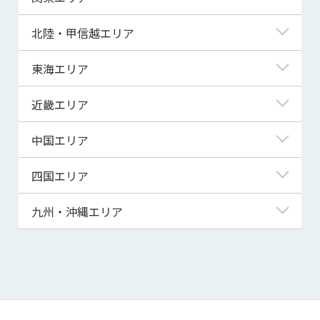
青森県
東京都
北陸・甲信越エリア
岩手県
神奈川県
新潟県
東海エリア
宮城県
埼玉県
富山県
岐阜県
近畿エリア
秋田県
千葉県
石川県
静岡県
滋賀県
中国エリア
山形県
茨城県
福井県
愛知県
京都府
鳥取県
四国エリア
福島県
群馬県
山梨県
三重県
大阪府
島根県
徳島県
九州・沖縄エリア
栃木県
長野県
兵庫県
岡山県
香川県
福岡県
奈良県
広島県
愛媛県
佐賀県
和歌山県
山口県
高知県
長崎県