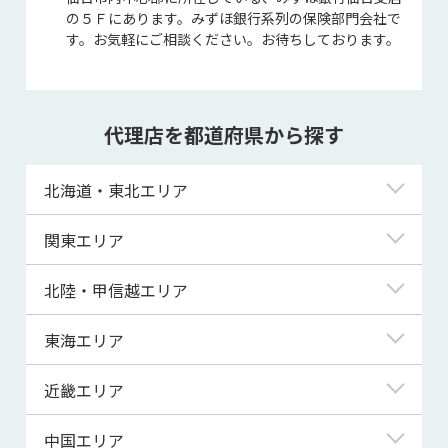
の５Ｆにあります。みずほ銀行系列の保険部門会社で
す。お気軽にご相談ください。お待ちしております。
代理店を都道府県から探す
北海道・東北エリア
北海道
関東エリア
青森県
東京都
北陸・甲信越エリア
岩手県
神奈川県
新潟県
東海エリア
宮城県
埼玉県
富山県
岐阜県
近畿エリア
秋田県
千葉県
石川県
静岡県
滋賀県
中国エリア