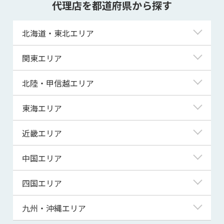
代理店を都道府県から探す
北海道・東北エリア
北海道
関東エリア
青森県
東京都
北陸・甲信越エリア
岩手県
神奈川県
新潟県
東海エリア
宮城県
埼玉県
富山県
岐阜県
近畿エリア
秋田県
千葉県
石川県
静岡県
滋賀県
中国エリア
山形県
茨城県
福井県
愛知県
京都府
鳥取県
四国エリア
福島県
群馬県
山梨県
三重県
大阪府
島根県
徳島県
九州・沖縄エリア
栃木県
長野県