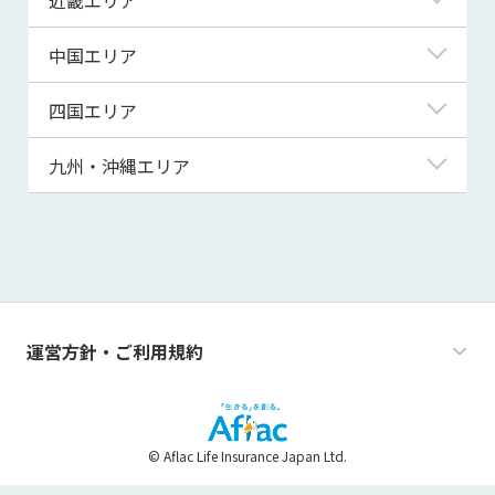
秋田県
千葉県
石川県
静岡県
滋賀県
中国エリア
山形県
茨城県
福井県
愛知県
京都府
鳥取県
四国エリア
福島県
群馬県
山梨県
三重県
大阪府
島根県
徳島県
九州・沖縄エリア
栃木県
長野県
兵庫県
岡山県
香川県
福岡県
奈良県
広島県
愛媛県
佐賀県
和歌山県
山口県
高知県
長崎県
運営方針・ご利用規約
熊本県
大分県
© Aflac Life Insurance Japan Ltd.
宮崎県