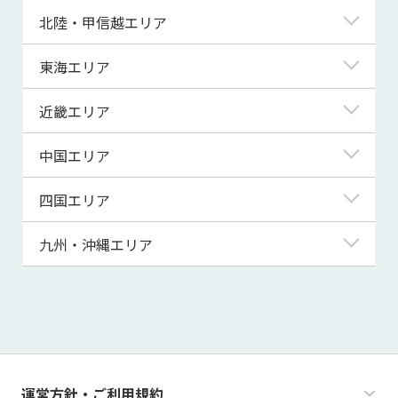
青森県
東京都
北陸・甲信越エリア
岩手県
神奈川県
新潟県
東海エリア
宮城県
埼玉県
富山県
岐阜県
近畿エリア
秋田県
千葉県
石川県
静岡県
滋賀県
中国エリア
山形県
茨城県
福井県
愛知県
京都府
鳥取県
四国エリア
福島県
群馬県
山梨県
三重県
大阪府
島根県
徳島県
九州・沖縄エリア
栃木県
長野県
兵庫県
岡山県
香川県
福岡県
奈良県
広島県
愛媛県
佐賀県
和歌山県
山口県
高知県
長崎県
運営方針・ご利用規約