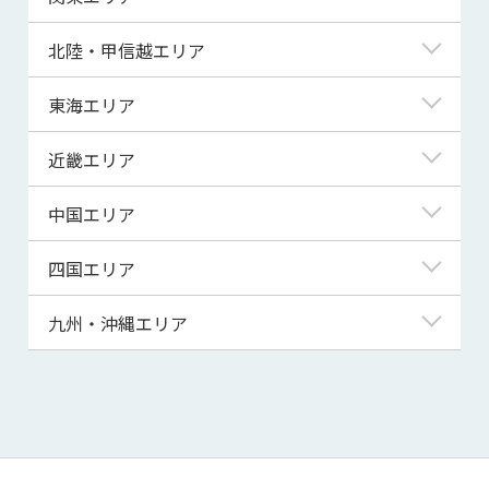
青森県
東京都
北陸・甲信越エリア
岩手県
神奈川県
新潟県
東海エリア
宮城県
埼玉県
富山県
岐阜県
近畿エリア
秋田県
千葉県
石川県
静岡県
滋賀県
中国エリア
山形県
茨城県
福井県
愛知県
京都府
鳥取県
四国エリア
福島県
群馬県
山梨県
三重県
大阪府
島根県
徳島県
九州・沖縄エリア
栃木県
長野県
兵庫県
岡山県
香川県
福岡県
奈良県
広島県
愛媛県
佐賀県
和歌山県
山口県
高知県
長崎県