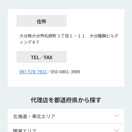
住所
大分県大分市松原町３丁目１－１１ 大分鐵鋼ビルデ
ィング６Ｆ
TEL／FAX
097-578-7922
／050-6861-3989
代理店を都道府県から探す
北海道・東北エリア
北海道
関東エリア