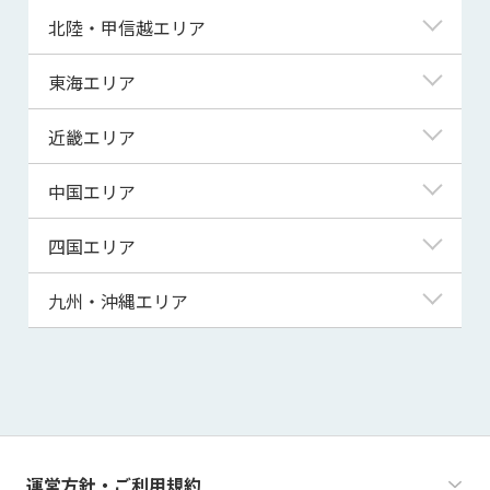
青森県
東京都
北陸・甲信越エリア
岩手県
神奈川県
新潟県
東海エリア
宮城県
埼玉県
富山県
岐阜県
近畿エリア
秋田県
千葉県
石川県
静岡県
滋賀県
中国エリア
山形県
茨城県
福井県
愛知県
京都府
鳥取県
四国エリア
福島県
群馬県
山梨県
三重県
大阪府
島根県
徳島県
九州・沖縄エリア
栃木県
長野県
兵庫県
岡山県
香川県
福岡県
奈良県
広島県
愛媛県
佐賀県
和歌山県
山口県
高知県
長崎県
運営方針・ご利用規約