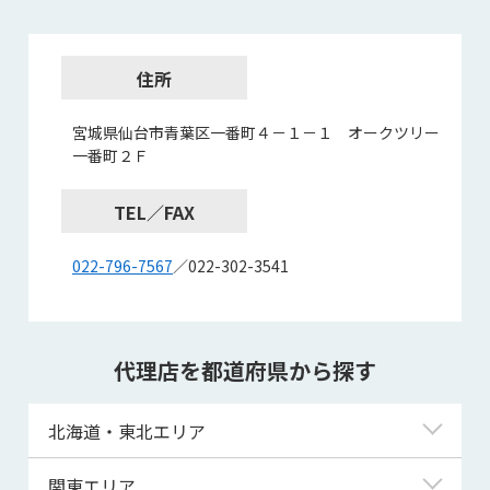
住所
宮城県仙台市青葉区一番町４－１－１ オークツリー
一番町２Ｆ
TEL／FAX
022-796-7567
／022-302-3541
代理店を都道府県から探す
北海道・東北エリア
北海道
関東エリア