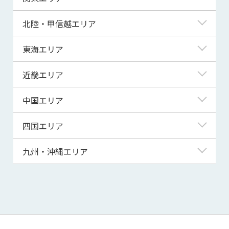
青森県
東京都
北陸・甲信越エリア
岩手県
神奈川県
新潟県
東海エリア
宮城県
埼玉県
富山県
岐阜県
近畿エリア
秋田県
千葉県
石川県
静岡県
滋賀県
中国エリア
山形県
茨城県
福井県
愛知県
京都府
鳥取県
四国エリア
福島県
群馬県
山梨県
三重県
大阪府
島根県
徳島県
九州・沖縄エリア
栃木県
長野県
兵庫県
岡山県
香川県
福岡県
奈良県
広島県
愛媛県
佐賀県
和歌山県
山口県
高知県
長崎県