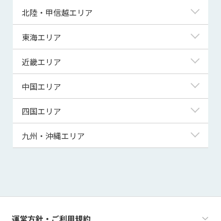
青森県
東京都
北陸・甲信越エリア
岩手県
神奈川県
新潟県
東海エリア
宮城県
埼玉県
富山県
岐阜県
近畿エリア
秋田県
千葉県
石川県
静岡県
滋賀県
中国エリア
山形県
茨城県
福井県
愛知県
京都府
鳥取県
四国エリア
福島県
群馬県
山梨県
三重県
大阪府
島根県
徳島県
九州・沖縄エリア
栃木県
長野県
兵庫県
岡山県
香川県
福岡県
奈良県
広島県
愛媛県
佐賀県
和歌山県
山口県
高知県
長崎県
運営方針・ご利用規約