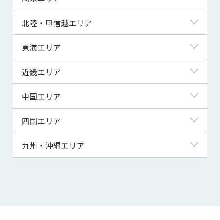
青森県
東京都
北陸・甲信越エリア
岩手県
神奈川県
新潟県
東海エリア
宮城県
埼玉県
富山県
岐阜県
近畿エリア
秋田県
千葉県
石川県
静岡県
滋賀県
中国エリア
山形県
茨城県
福井県
愛知県
京都府
鳥取県
四国エリア
福島県
群馬県
山梨県
三重県
大阪府
島根県
徳島県
九州・沖縄エリア
栃木県
長野県
兵庫県
岡山県
香川県
福岡県
奈良県
広島県
愛媛県
佐賀県
和歌山県
山口県
高知県
長崎県