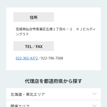
住所
宮城県仙台市青葉区五橋１丁目６－２ ＫＪビルディ
ング５Ｆ
TEL／FAX
022-302-4372
／022-796-7568
代理店を都道府県から探す
北海道・東北エリア
北海道
関東エリア