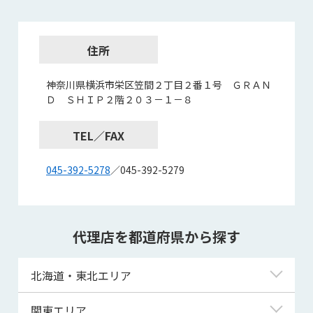
住所
神奈川県横浜市栄区笠間２丁目２番１号 ＧＲＡＮ
Ｄ ＳＨＩＰ２階２０３－１－８
TEL／FAX
045-392-5278
／045-392-5279
代理店を都道府県から探す
北海道・東北エリア
北海道
関東エリア