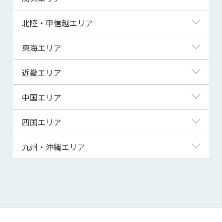
青森県
東京都
北陸・甲信越エリア
岩手県
神奈川県
新潟県
東海エリア
宮城県
埼玉県
富山県
岐阜県
近畿エリア
秋田県
千葉県
石川県
静岡県
滋賀県
中国エリア
山形県
茨城県
福井県
愛知県
京都府
鳥取県
四国エリア
福島県
群馬県
山梨県
三重県
大阪府
島根県
徳島県
九州・沖縄エリア
栃木県
長野県
兵庫県
岡山県
香川県
福岡県
奈良県
広島県
愛媛県
佐賀県
和歌山県
山口県
高知県
長崎県