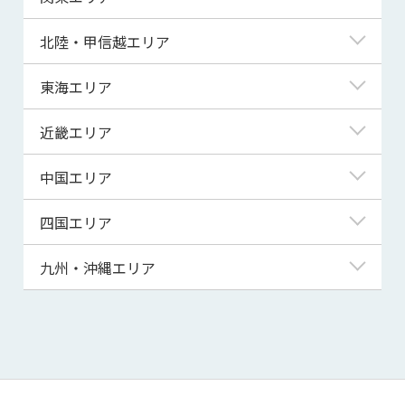
青森県
東京都
北陸・甲信越エリア
岩手県
神奈川県
新潟県
東海エリア
宮城県
埼玉県
富山県
岐阜県
近畿エリア
秋田県
千葉県
石川県
静岡県
滋賀県
中国エリア
山形県
茨城県
福井県
愛知県
京都府
鳥取県
四国エリア
福島県
群馬県
山梨県
三重県
大阪府
島根県
徳島県
九州・沖縄エリア
栃木県
長野県
兵庫県
岡山県
香川県
福岡県
奈良県
広島県
愛媛県
佐賀県
和歌山県
山口県
高知県
長崎県