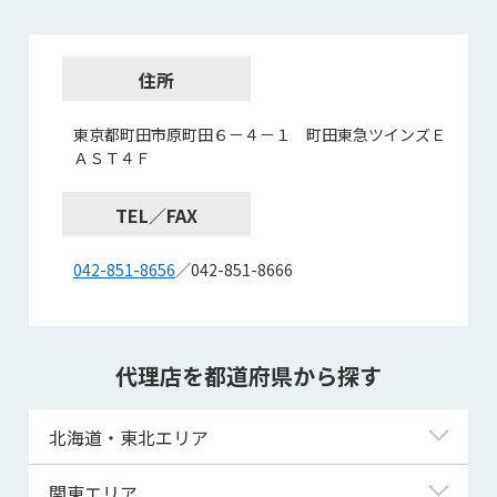
住所
東京都町田市原町田６－４－１ 町田東急ツインズＥ
ＡＳＴ４Ｆ
TEL／FAX
042-851-8656
／042-851-8666
代理店を都道府県から探す
北海道・東北エリア
北海道
関東エリア