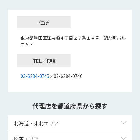
住所
東京都墨田区江東橋４丁目２７番１４号 錦糸町パル
コ５Ｆ
TEL／FAX
03-6284-0745
／03-6284-0746
代理店を都道府県から探す
北海道・東北エリア
北海道
関東エリア