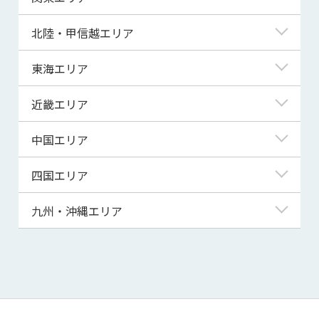
青森県
東京都
北陸・甲信越エリア
岩手県
神奈川県
新潟県
東海エリア
宮城県
埼玉県
富山県
岐阜県
近畿エリア
秋田県
千葉県
石川県
静岡県
滋賀県
中国エリア
山形県
茨城県
福井県
愛知県
京都府
鳥取県
四国エリア
福島県
群馬県
山梨県
三重県
大阪府
島根県
徳島県
九州・沖縄エリア
栃木県
長野県
兵庫県
岡山県
香川県
福岡県
奈良県
広島県
愛媛県
佐賀県
和歌山県
山口県
高知県
長崎県