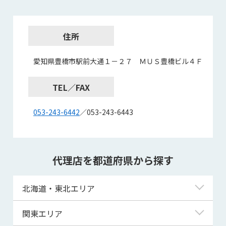
住所
愛知県豊橋市駅前大通１－２７ ＭＵＳ豊橋ビル４Ｆ
TEL／FAX
053-243-6442
／053-243-6443
代理店を都道府県から探す
北海道・東北エリア
北海道
関東エリア