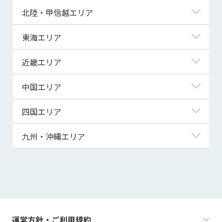
青森県
東京都
北陸・甲信越エリア
岩手県
神奈川県
新潟県
東海エリア
宮城県
埼玉県
富山県
岐阜県
近畿エリア
秋田県
千葉県
石川県
静岡県
滋賀県
中国エリア
山形県
茨城県
福井県
愛知県
京都府
鳥取県
四国エリア
福島県
群馬県
山梨県
三重県
大阪府
島根県
徳島県
九州・沖縄エリア
栃木県
長野県
兵庫県
岡山県
香川県
福岡県
奈良県
広島県
愛媛県
佐賀県
和歌山県
山口県
高知県
長崎県
運営方針・ご利用規約