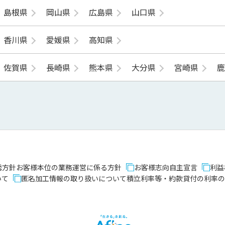
島根県
岡山県
広島県
山口県
香川県
愛媛県
高知県
佐賀県
長崎県
熊本県
大分県
宮崎県
誘方針
お客様本位の業務運営に係る方針
お客様志向自主宣言
利益
いて
匿名加工情報の取り扱いについて
積立利率等・約款貸付の利率の