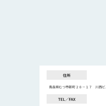
住所
青森県むつ市新町２８－１７ 川西ビ
TEL／FAX