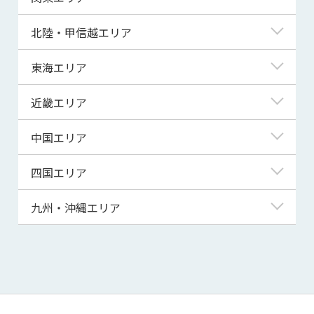
青森県
東京都
北陸・甲信越エリア
岩手県
神奈川県
新潟県
東海エリア
宮城県
埼玉県
富山県
岐阜県
近畿エリア
秋田県
千葉県
石川県
静岡県
滋賀県
中国エリア
山形県
茨城県
福井県
愛知県
京都府
鳥取県
四国エリア
福島県
群馬県
山梨県
三重県
大阪府
島根県
徳島県
九州・沖縄エリア
栃木県
長野県
兵庫県
岡山県
香川県
福岡県
奈良県
広島県
愛媛県
佐賀県
和歌山県
山口県
高知県
長崎県