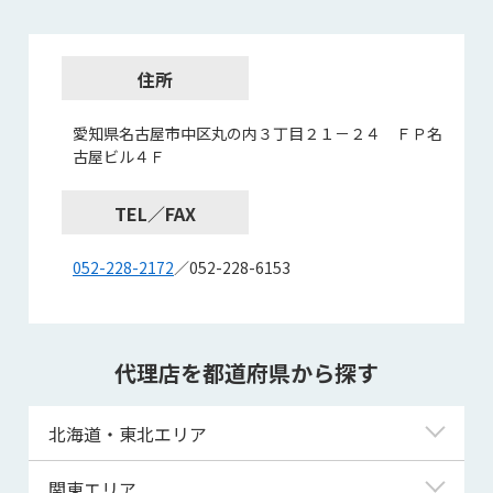
住所
愛知県名古屋市中区丸の内３丁目２１－２４ ＦＰ名
古屋ビル４Ｆ
TEL／FAX
052-228-2172
／052-228-6153
代理店を都道府県から探す
北海道・東北エリア
北海道
関東エリア