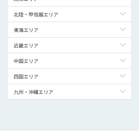
青森県
東京都
北陸・甲信越エリア
岩手県
神奈川県
新潟県
東海エリア
宮城県
埼玉県
富山県
岐阜県
近畿エリア
秋田県
千葉県
石川県
静岡県
滋賀県
中国エリア
山形県
茨城県
福井県
愛知県
京都府
鳥取県
四国エリア
福島県
群馬県
山梨県
三重県
大阪府
島根県
徳島県
九州・沖縄エリア
栃木県
長野県
兵庫県
岡山県
香川県
福岡県
奈良県
広島県
愛媛県
佐賀県
和歌山県
山口県
高知県
長崎県