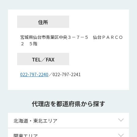
住所
宮城県仙台市青葉区中央３－７－５ 仙台ＰＡＲＣＯ
２ ５階
TEL／FAX
022-797-2240
／022-797-2241
代理店を都道府県から探す
北海道・東北エリア
北海道
関東エリア