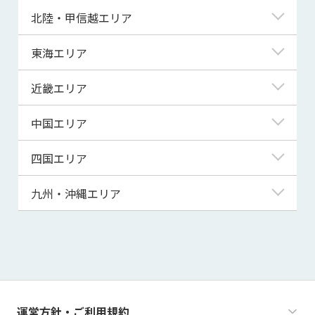
青森県
東京都
北陸・甲信越エリア
岩手県
神奈川県
新潟県
東海エリア
宮城県
埼玉県
富山県
岐阜県
近畿エリア
秋田県
千葉県
石川県
静岡県
滋賀県
中国エリア
山形県
茨城県
福井県
愛知県
京都府
鳥取県
四国エリア
福島県
群馬県
山梨県
三重県
大阪府
島根県
徳島県
九州・沖縄エリア
栃木県
長野県
兵庫県
岡山県
香川県
福岡県
奈良県
広島県
愛媛県
佐賀県
和歌山県
山口県
高知県
長崎県
運営方針・ご利用規約