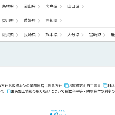
島根県
岡山県
広島県
山口県
香川県
愛媛県
高知県
佐賀県
長崎県
熊本県
大分県
宮崎県
誘方針
お客様本位の業務運営に係る方針
お客様志向自主宣言
利益
いて
匿名加工情報の取り扱いについて
積立利率等・約款貸付の利率の