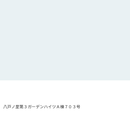
 八戸ノ里第３ガーデンハイツＡ棟７０３号