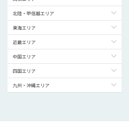
青森県
東京都
北陸・甲信越エリア
岩手県
神奈川県
新潟県
東海エリア
宮城県
埼玉県
富山県
岐阜県
近畿エリア
秋田県
千葉県
石川県
静岡県
滋賀県
中国エリア
山形県
茨城県
福井県
愛知県
京都府
鳥取県
四国エリア
福島県
群馬県
山梨県
三重県
大阪府
島根県
徳島県
九州・沖縄エリア
栃木県
長野県
兵庫県
岡山県
香川県
福岡県
奈良県
広島県
愛媛県
佐賀県
和歌山県
山口県
高知県
長崎県