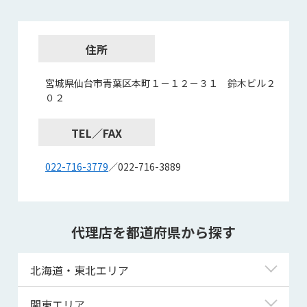
住所
宮城県仙台市青葉区本町１－１２－３１ 鈴木ビル２
０２
TEL／FAX
022-716-3779
／022-716-3889
代理店を都道府県から探す
北海道・東北エリア
北海道
関東エリア