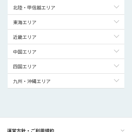
青森県
東京都
北陸・甲信越エリア
岩手県
神奈川県
新潟県
東海エリア
宮城県
埼玉県
富山県
岐阜県
近畿エリア
秋田県
千葉県
石川県
静岡県
滋賀県
中国エリア
山形県
茨城県
福井県
愛知県
京都府
鳥取県
四国エリア
福島県
群馬県
山梨県
三重県
大阪府
島根県
徳島県
九州・沖縄エリア
栃木県
長野県
兵庫県
岡山県
香川県
福岡県
奈良県
広島県
愛媛県
佐賀県
和歌山県
山口県
高知県
長崎県
運営方針・ご利用規約