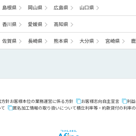
島根県
岡山県
広島県
山口県
香川県
愛媛県
高知県
佐賀県
長崎県
熊本県
大分県
宮崎県
誘方針
お客様本位の業務運営に係る方針
お客様志向自主宣言
利益
いて
匿名加工情報の取り扱いについて
積立利率等・約款貸付の利率の