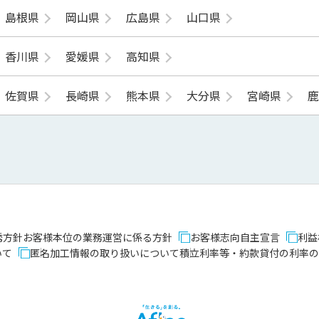
島根県
岡山県
広島県
山口県
香川県
愛媛県
高知県
佐賀県
長崎県
熊本県
大分県
宮崎県
誘方針
お客様本位の業務運営に係る方針
お客様志向自主宣言
利益
いて
匿名加工情報の取り扱いについて
積立利率等・約款貸付の利率の