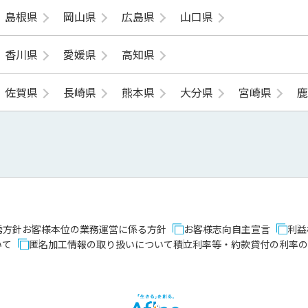
島根県
岡山県
広島県
山口県
香川県
愛媛県
高知県
佐賀県
長崎県
熊本県
大分県
宮崎県
誘方針
お客様本位の業務運営に係る方針
お客様志向自主宣言
利益
いて
匿名加工情報の取り扱いについて
積立利率等・約款貸付の利率の