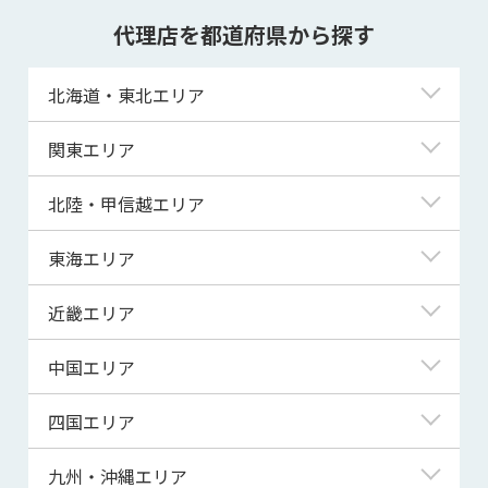
代理店を都道府県から探す
北海道・東北エリア
北海道
関東エリア
青森県
東京都
北陸・甲信越エリア
岩手県
神奈川県
新潟県
東海エリア
宮城県
埼玉県
富山県
岐阜県
近畿エリア
秋田県
千葉県
石川県
静岡県
滋賀県
中国エリア
山形県
茨城県
福井県
愛知県
京都府
鳥取県
四国エリア
福島県
群馬県
山梨県
三重県
大阪府
島根県
徳島県
九州・沖縄エリア