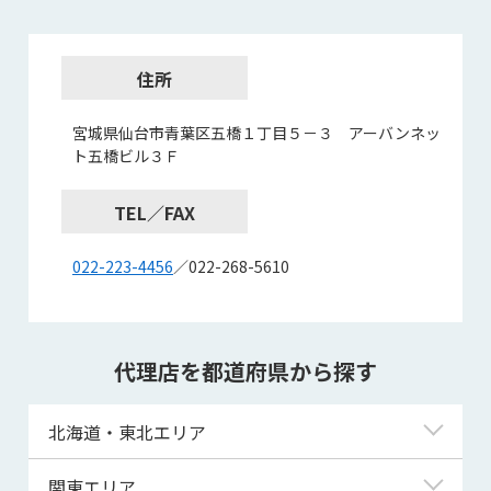
住所
宮城県仙台市青葉区五橋１丁目５－３ アーバンネッ
ト五橋ビル３Ｆ
TEL／FAX
022-223-4456
／022-268-5610
代理店を都道府県から探す
北海道・東北エリア
北海道
関東エリア