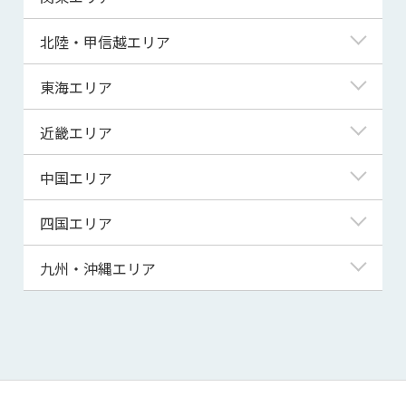
青森県
東京都
北陸・甲信越エリア
岩手県
神奈川県
新潟県
東海エリア
宮城県
埼玉県
富山県
岐阜県
近畿エリア
秋田県
千葉県
石川県
静岡県
滋賀県
中国エリア
山形県
茨城県
福井県
愛知県
京都府
鳥取県
四国エリア
福島県
群馬県
山梨県
三重県
大阪府
島根県
徳島県
九州・沖縄エリア
栃木県
長野県
兵庫県
岡山県
香川県
福岡県
奈良県
広島県
愛媛県
佐賀県
和歌山県
山口県
高知県
長崎県