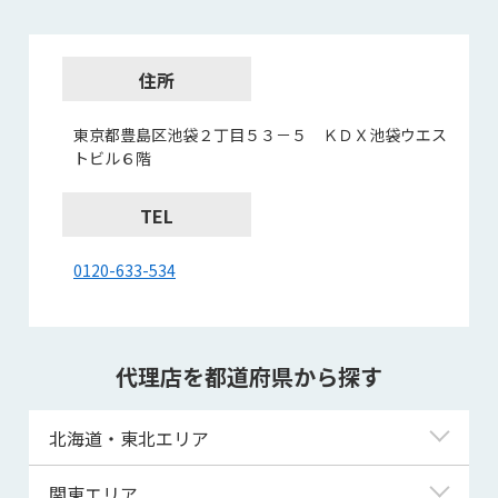
住所
東京都豊島区池袋２丁目５３－５ ＫＤＸ池袋ウエス
トビル６階
TEL
0120-633-534
代理店を都道府県から探す
北海道・東北エリア
北海道
関東エリア