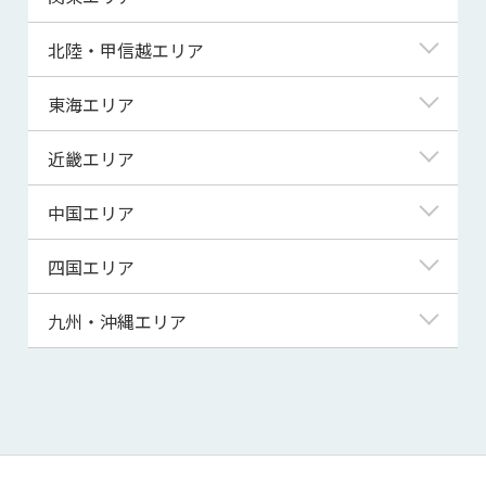
青森県
東京都
北陸・甲信越エリア
岩手県
神奈川県
新潟県
東海エリア
宮城県
埼玉県
富山県
岐阜県
近畿エリア
秋田県
千葉県
石川県
静岡県
滋賀県
中国エリア
山形県
茨城県
福井県
愛知県
京都府
鳥取県
四国エリア
福島県
群馬県
山梨県
三重県
大阪府
島根県
徳島県
九州・沖縄エリア
栃木県
長野県
兵庫県
岡山県
香川県
福岡県
奈良県
広島県
愛媛県
佐賀県
和歌山県
山口県
高知県
長崎県