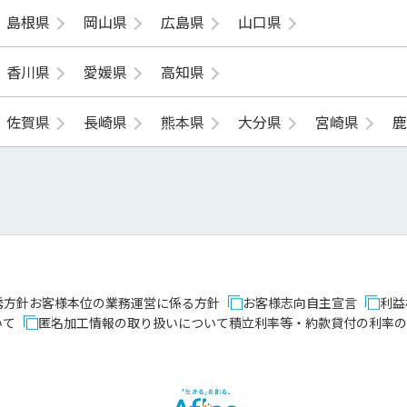
島根県
岡山県
広島県
山口県
香川県
愛媛県
高知県
佐賀県
長崎県
熊本県
大分県
宮崎県
誘方針
お客様本位の業務運営に係る方針
お客様志向自主宣言
利益
いて
匿名加工情報の取り扱いについて
積立利率等・約款貸付の利率の