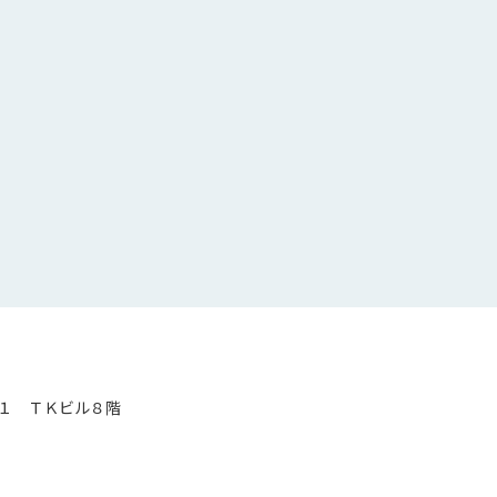
１ ＴＫビル８階