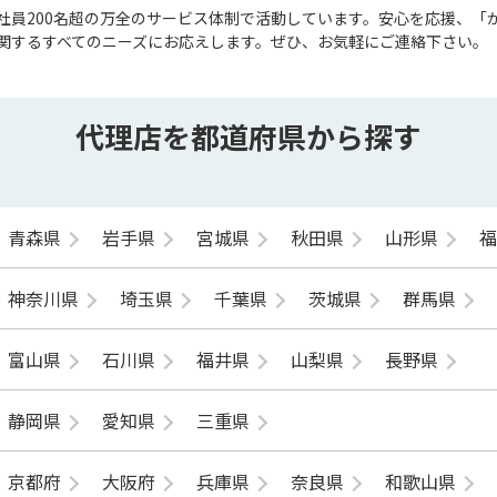
社員200名超の万全のサービス体制で活動しています。安心を応援、「
関するすべてのニーズにお応えします。ぜひ、お気軽にご連絡下さい。
代理店を都道府県から探す
青森県
岩手県
宮城県
秋田県
山形県
神奈川県
埼玉県
千葉県
茨城県
群馬県
富山県
石川県
福井県
山梨県
長野県
静岡県
愛知県
三重県
京都府
大阪府
兵庫県
奈良県
和歌山県