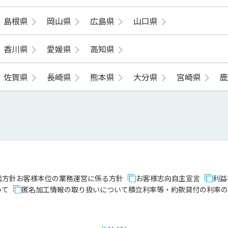
島根県
岡山県
広島県
山口県
香川県
愛媛県
高知県
佐賀県
長崎県
熊本県
大分県
宮崎県
誘方針
お客様本位の業務運営に係る方針
お客様志向自主宣言
利益
いて
匿名加工情報の取り扱いについて
積立利率等・約款貸付の利率の