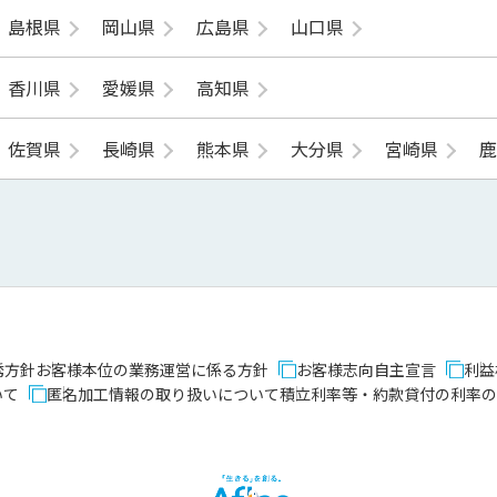
島根県
岡山県
広島県
山口県
香川県
愛媛県
高知県
佐賀県
長崎県
熊本県
大分県
宮崎県
誘方針
お客様本位の業務運営に係る方針
お客様志向自主宣言
利益
いて
匿名加工情報の取り扱いについて
積立利率等・約款貸付の利率の