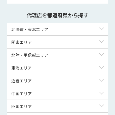
代理店を都道府県から探す
北海道・東北エリア
北海道
関東エリア
青森県
東京都
北陸・甲信越エリア
岩手県
神奈川県
新潟県
東海エリア
宮城県
埼玉県
富山県
岐阜県
近畿エリア
秋田県
千葉県
石川県
静岡県
滋賀県
中国エリア
山形県
茨城県
福井県
愛知県
京都府
鳥取県
四国エリア
福島県
群馬県
山梨県
三重県