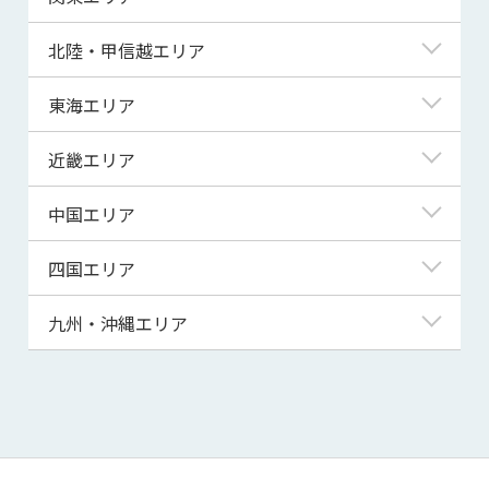
青森県
東京都
北陸・甲信越エリア
岩手県
神奈川県
新潟県
東海エリア
宮城県
埼玉県
富山県
岐阜県
近畿エリア
秋田県
千葉県
石川県
静岡県
滋賀県
中国エリア
山形県
茨城県
福井県
愛知県
京都府
鳥取県
四国エリア
福島県
群馬県
山梨県
三重県
大阪府
島根県
徳島県
九州・沖縄エリア
栃木県
長野県
兵庫県
岡山県
香川県
福岡県
奈良県
広島県
愛媛県
佐賀県
和歌山県
山口県
高知県
長崎県