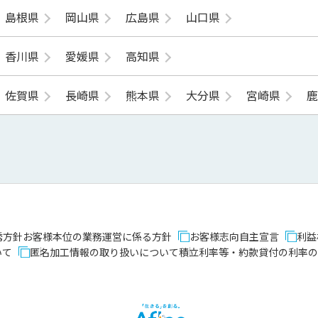
島根県
岡山県
広島県
山口県
香川県
愛媛県
高知県
佐賀県
長崎県
熊本県
大分県
宮崎県
誘方針
お客様本位の業務運営に係る方針
お客様志向自主宣言
利益
いて
匿名加工情報の取り扱いについて
積立利率等・約款貸付の利率の