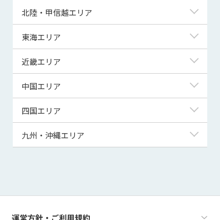
青森県
東京都
北陸・甲信越エリア
岩手県
神奈川県
新潟県
東海エリア
宮城県
埼玉県
富山県
岐阜県
近畿エリア
秋田県
千葉県
石川県
静岡県
滋賀県
中国エリア
山形県
茨城県
福井県
愛知県
京都府
鳥取県
四国エリア
福島県
群馬県
山梨県
三重県
大阪府
島根県
徳島県
九州・沖縄エリア
栃木県
長野県
兵庫県
岡山県
香川県
福岡県
奈良県
広島県
愛媛県
佐賀県
和歌山県
山口県
高知県
長崎県
運営方針・ご利用規約