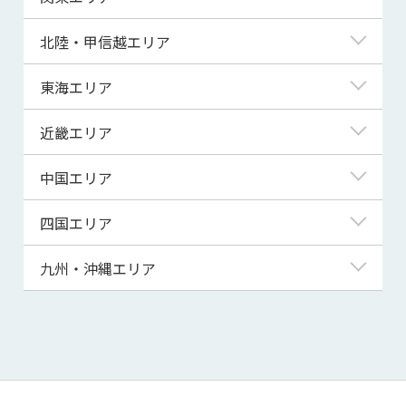
青森県
東京都
北陸・甲信越エリア
岩手県
神奈川県
新潟県
東海エリア
宮城県
埼玉県
富山県
岐阜県
近畿エリア
秋田県
千葉県
石川県
静岡県
滋賀県
中国エリア
山形県
茨城県
福井県
愛知県
京都府
鳥取県
四国エリア
福島県
群馬県
山梨県
三重県
大阪府
島根県
徳島県
九州・沖縄エリア
栃木県
長野県
兵庫県
岡山県
香川県
福岡県
奈良県
広島県
愛媛県
佐賀県
和歌山県
山口県
高知県
長崎県