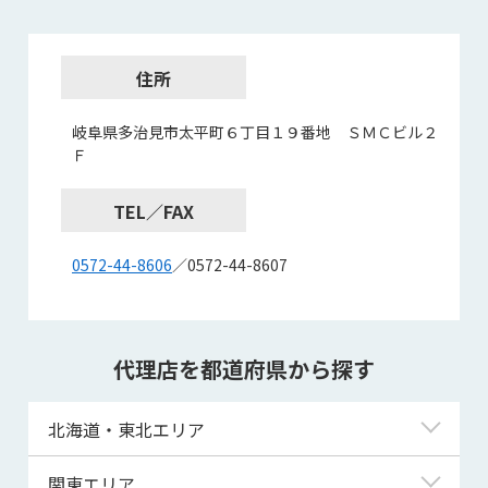
住所
岐阜県多治見市太平町６丁目１９番地 ＳＭＣビル２
Ｆ
TEL／FAX
0572-44-8606
／0572-44-8607
代理店を都道府県から探す
北海道・東北エリア
北海道
関東エリア