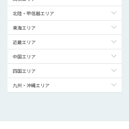
青森県
東京都
北陸・甲信越エリア
岩手県
神奈川県
新潟県
東海エリア
宮城県
埼玉県
富山県
岐阜県
近畿エリア
秋田県
千葉県
石川県
静岡県
滋賀県
中国エリア
山形県
茨城県
福井県
愛知県
京都府
鳥取県
四国エリア
福島県
群馬県
山梨県
三重県
大阪府
島根県
徳島県
九州・沖縄エリア
栃木県
長野県
兵庫県
岡山県
香川県
福岡県
奈良県
広島県
愛媛県
佐賀県
和歌山県
山口県
高知県
長崎県