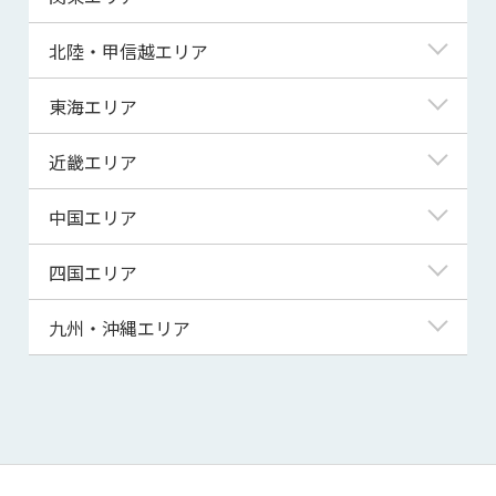
青森県
東京都
北陸・甲信越エリア
岩手県
神奈川県
新潟県
東海エリア
宮城県
埼玉県
富山県
岐阜県
近畿エリア
秋田県
千葉県
石川県
静岡県
滋賀県
中国エリア
山形県
茨城県
福井県
愛知県
京都府
鳥取県
四国エリア
福島県
群馬県
山梨県
三重県
大阪府
島根県
徳島県
九州・沖縄エリア
栃木県
長野県
兵庫県
岡山県
香川県
福岡県
奈良県
広島県
愛媛県
佐賀県
和歌山県
山口県
高知県
長崎県