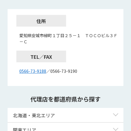
住所
愛知県安城市緑町１丁目２５－１ ＴＯＣＯビル３Ｆ
－Ｃ
TEL／FAX
0566-73-9188
／0566-73-9190
代理店を都道府県から探す
北海道・東北エリア
北海道
関東エリア