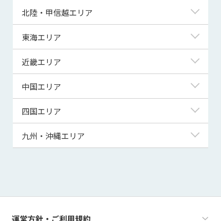
青森県
東京都
北陸・甲信越エリア
岩手県
神奈川県
新潟県
東海エリア
宮城県
埼玉県
富山県
岐阜県
近畿エリア
秋田県
千葉県
石川県
静岡県
滋賀県
中国エリア
山形県
茨城県
福井県
愛知県
京都府
鳥取県
四国エリア
福島県
群馬県
山梨県
三重県
大阪府
島根県
徳島県
九州・沖縄エリア
栃木県
長野県
兵庫県
岡山県
香川県
福岡県
奈良県
広島県
愛媛県
佐賀県
和歌山県
山口県
高知県
長崎県
運営方針・ご利用規約