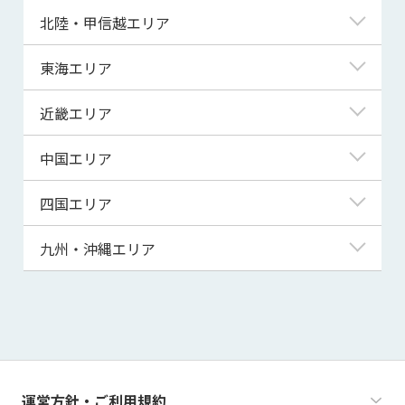
青森県
東京都
北陸・甲信越エリア
岩手県
神奈川県
新潟県
東海エリア
宮城県
埼玉県
富山県
岐阜県
近畿エリア
秋田県
千葉県
石川県
静岡県
滋賀県
中国エリア
山形県
茨城県
福井県
愛知県
京都府
鳥取県
四国エリア
福島県
群馬県
山梨県
三重県
大阪府
島根県
徳島県
九州・沖縄エリア
栃木県
長野県
兵庫県
岡山県
香川県
福岡県
奈良県
広島県
愛媛県
佐賀県
和歌山県
山口県
高知県
長崎県
運営方針・ご利用規約