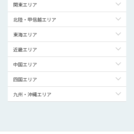
北海道
関東エリア
青森県
東京都
北陸・甲信越エリア
岩手県
神奈川県
新潟県
東海エリア
宮城県
埼玉県
富山県
岐阜県
近畿エリア
秋田県
千葉県
石川県
静岡県
滋賀県
中国エリア
山形県
茨城県
福井県
愛知県
京都府
鳥取県
四国エリア
福島県
群馬県
山梨県
三重県
大阪府
島根県
徳島県
九州・沖縄エリア
栃木県
長野県
兵庫県
岡山県
香川県
福岡県
奈良県
広島県
愛媛県
佐賀県
和歌山県
山口県
高知県