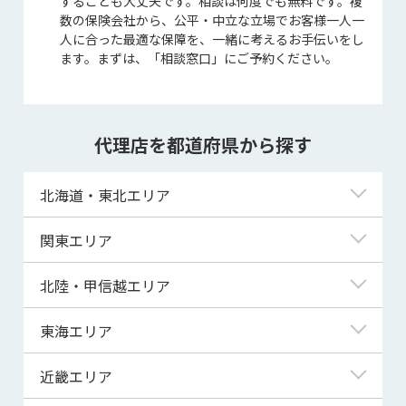
することも大丈夫です。相談は何度でも無料です。複
数の保険会社から、公平・中立な立場でお客様一人一
人に合った最適な保障を、一緒に考えるお手伝いをし
ます。まずは、「相談窓口」にご予約ください。
代理店を都道府県から探す
北海道・東北エリア
北海道
関東エリア
青森県
東京都
北陸・甲信越エリア
岩手県
神奈川県
新潟県
東海エリア
宮城県
埼玉県
富山県
岐阜県
近畿エリア
秋田県
千葉県