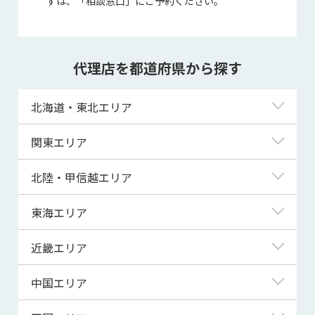
ずは、「相談窓口」にご予約ください。
代理店を都道府県から探す
北海道・東北エリア
北海道
関東エリア
青森県
東京都
北陸・甲信越エリア
岩手県
神奈川県
新潟県
東海エリア
宮城県
埼玉県
富山県
岐阜県
近畿エリア
秋田県
千葉県
石川県
静岡県
滋賀県
中国エリア
山形県
茨城県
福井県
愛知県
京都府