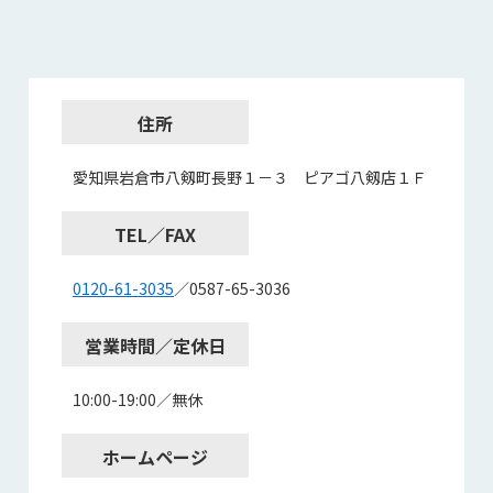
住所
愛知県岩倉市八剱町長野１－３ ピアゴ八剱店１Ｆ
TEL／FAX
0120-61-3035
／0587-65-3036
営業時間／定休日
10:00-19:00／無休
ホームページ