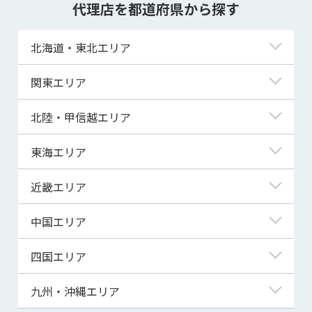
代理店を都道府県から探す
北海道・東北エリア
北海道
関東エリア
青森県
東京都
北陸・甲信越エリア
岩手県
神奈川県
新潟県
東海エリア
宮城県
埼玉県
富山県
岐阜県
近畿エリア
秋田県
千葉県
石川県
静岡県
滋賀県
中国エリア
山形県
茨城県
福井県
愛知県
京都府
鳥取県
四国エリア
福島県
群馬県
山梨県
三重県
大阪府
島根県
徳島県
九州・沖縄エリア
栃木県
長野県