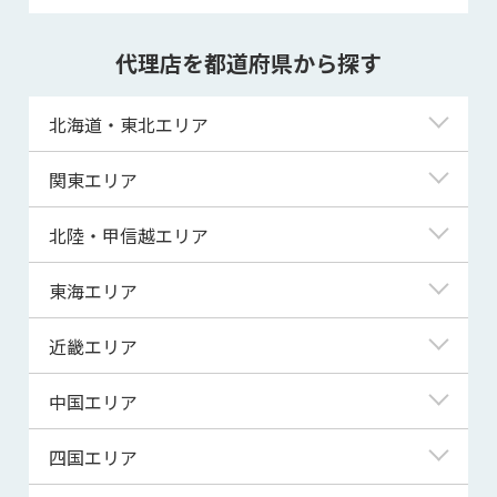
代理店を都道府県から探す
北海道・東北エリア
北海道
関東エリア
青森県
東京都
北陸・甲信越エリア
岩手県
神奈川県
新潟県
東海エリア
宮城県
埼玉県
富山県
岐阜県
近畿エリア
秋田県
千葉県
石川県
静岡県
滋賀県
中国エリア
山形県
茨城県
福井県
愛知県
京都府
鳥取県
四国エリア
福島県
群馬県
山梨県
三重県