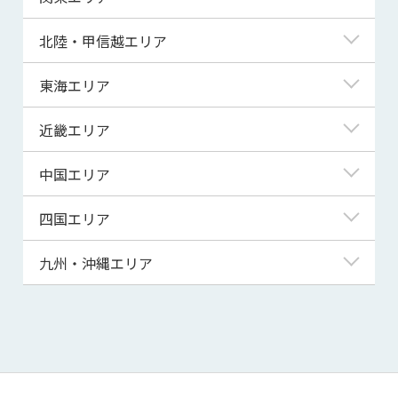
青森県
東京都
北陸・甲信越エリア
岩手県
神奈川県
新潟県
東海エリア
宮城県
埼玉県
富山県
岐阜県
近畿エリア
秋田県
千葉県
石川県
静岡県
滋賀県
中国エリア
山形県
茨城県
福井県
愛知県
京都府
鳥取県
四国エリア
福島県
群馬県
山梨県
三重県
大阪府
島根県
徳島県
九州・沖縄エリア
栃木県
長野県
兵庫県
岡山県
香川県
福岡県
奈良県
広島県
愛媛県
佐賀県
和歌山県
山口県
高知県
長崎県